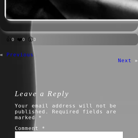
👍
❤️
😲
0
0
0
«
Previous
Next
»
Leave a Reply
Your email address will not be
published.
Required fields are
marked
*
Comment
*