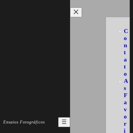
Skip
to
content
C
o
n
t
a
t
o
A
s
F
a
v
o
Ensaios Fotográficos
r
i