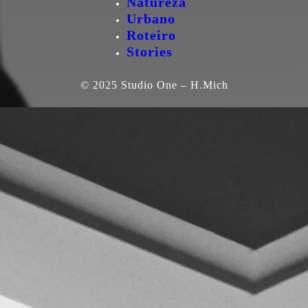
Natureza
Urbano
Roteiro
Stories
© 2025 Studio One – H.Mich