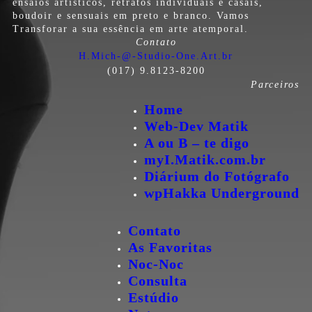
ensaios artísticos, retratos individuais e casais,
boudoir e sensuais em preto e branco. Vamos
Transforar a sua essência em arte atemporal.
Contato
H.Mich-@-Studio-One.Art.br
(017) 9.8123-8200
Parceiros
Home
Web-Dev Matik
A ou B – te digo
myI.Matik.com.br
Diárium do Fotógrafo
wpHakka Underground
Contato
As Favoritas
Noc-Noc
Consulta
Estúdio