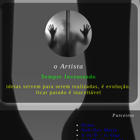
o Artista
Sempre Inventando
ideias servem para serem realizadas, é evolução,
ficar parado é inaceitável
Parceiros
Home
Web-Dev Matik
A ou B – te digo