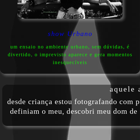
show Urbano
um ensaio no ambiente urbano, sem dúvidas, é
divertido, o imprevisto aparece e gera momentos
inesquecíveis
aquele 
desde criança estou fotografando com pa
definiam o meu, descobri meu dom de f