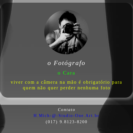
o Fotógrafo
o Cara
viver com a câmera na mão é obrigatório para
quem não quer perder nenhuma foto
Contato
H.Mich-@-Studio-One.Art.br
(017) 9.8123-8200