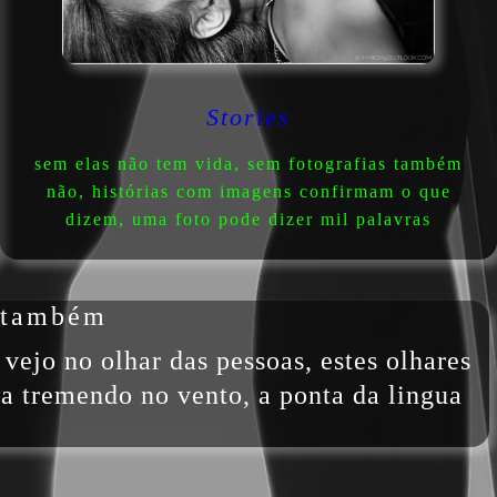
Stories
sem elas não tem vida, sem fotografias também
não, histórias com imagens confirmam o que
dizem, uma foto pode dizer mil palavras
s também
vejo no olhar das pessoas, estes olhares
a tremendo no vento, a ponta da lingua