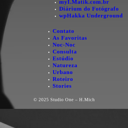
myI.Matik.com.br
Diárium do Fotógrafo
wpHakka Underground
Contato
As Favoritas
Noc-Noc
Consulta
Estúdio
Natureza
Urbano
Roteiro
Stories
© 2025 Studio One – H.Mich