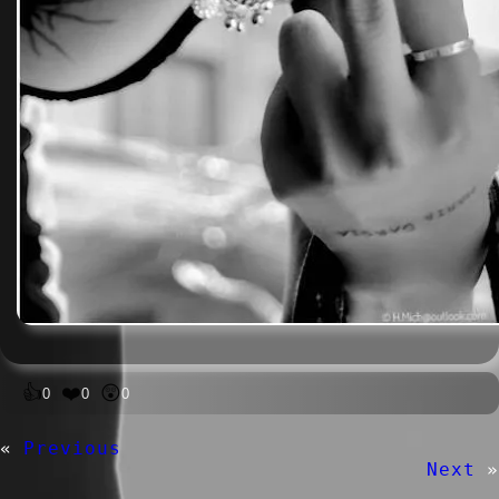
👍
❤️
😲
0
0
0
«
Previous
Next
»