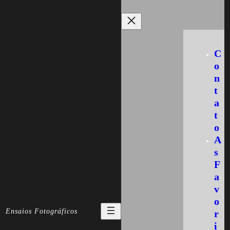
Skip
to
content
C
o
n
t
a
t
o
A
s
F
a
v
o
Ensaios Fotográficos
r
i