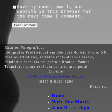
Save my name, email, and
website in this browser for
the next time I comment.
Ensaios Fotograficos
Fotografia Profissional em São José do Rio Preto, SP,
ensaios artísticos, retratos individuais e casais,
boudoir e sensuais em preto e branco. Vamos
Transforar a sua essência em arte atemporal.
Contato
H.Mich-@-Studio-One.Art.br
(017) 9.8123-8200
Parceiros
Home
Web-Dev Matik
A ou B – te digo